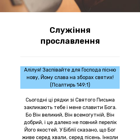
Служіння
прославлення
Алілуя! Заспівайте для Господа пісню
нову, Йому слава на зборах святих!
(Псалтирь 149:1)
Сьогодні ці рядки зі Святого Письма
закликають тебе і мене славити Бога.
Бо Він великий, Він всемогутній, Він
добрий, і це далеко не повний перелік
Його якостей. У Біблії сказано, що Бог
живе серед хвали, серед пісень. Інколи