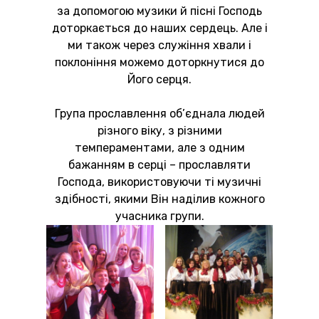
за допомогою музики й пісні Господь
доторкається до наших сердець. Але і
ми також через служіння хвали і
поклоніння можемо доторкнутися до
Його серця.
Група прославлення об’єднала людей
різного віку, з різними
темпераментами, але з одним
бажанням в серці – прославляти
Господа, використовуючи ті музичні
здібності, якими Він наділив кожного
учасника групи.